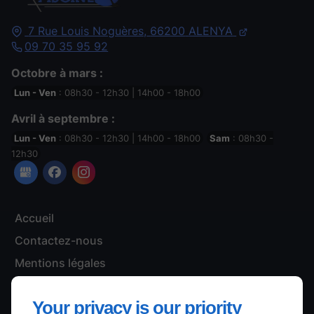
7 Rue Louis Noguères,
66200
ALENYA
09 70 35 95 92
Octobre à mars :
Lun - Ven
: 08h30 - 12h30 | 14h00 - 18h00
Avril à septembre :
Lun - Ven
: 08h30 - 12h30 | 14h00 - 18h00
Sam
: 08h30 -
12h30
Accueil
Contactez-nous
Mentions légales
Plan du site
Your privacy is our priority